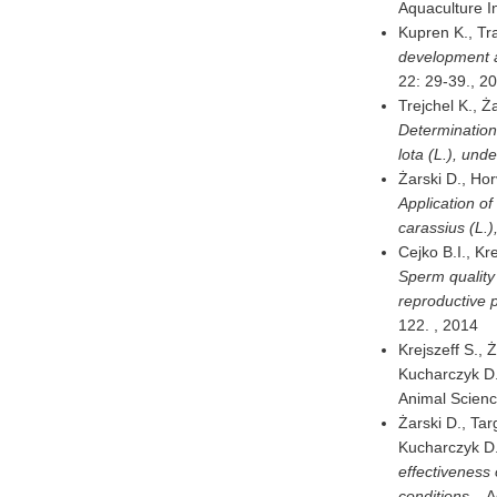
Aquaculture In
Kupren K., Trą
development an
22: 29-39.,
20
Trejchel K., Ż
Determination 
lota (L.), und
Żarski D., Hor
Application of 
carassius (L.)
Cejko B.I., Kr
Sperm quality
reproductive 
122. ,
2014
Krejszeff S., 
Kucharczyk D.
Animal Scienc
Żarski D., Tar
Kucharczyk D.
effectiveness 
conditions. ,
A