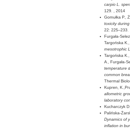
carpio L. spe
129. ,
2014
Gomułka P., Ża
toxicity durin
22: 225–233. 
Furgała-Selez
Targońska K.,
mesotrophic L
Targońska K.,
A., Furgała-S
temperature d
common bream,
Thermal Biolo
Kupren, K.,Pru
allometric gr
laboratory con
Kucharczyk D.
Palińska-Żarsk
Dynamics of yo
inflation in bu