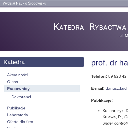
Wydział Nauk o Środowisku
Katedra Rybactwa 
ul. 
prof. dr h
Katedra
Aktualności
Telefon:
89 523 42
O nas
E-mail:
dariusz.ku
Pracownicy
Doktoranci
Publikacje:
Publikacje
Kucharczyk, D
Laboratoria
Kujawa, R.,
Ou
Oferta dla firm
under controll