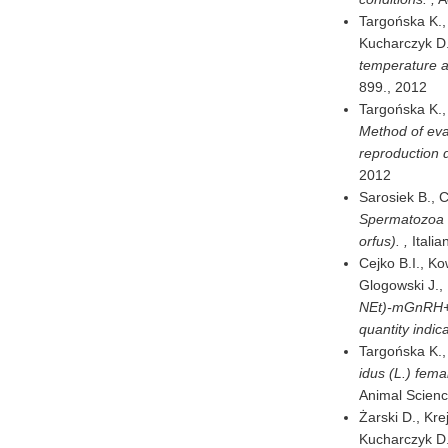
Targońska K., 
Kucharczyk D.
temperature a
899.,
2012
Targońska K.,
Method of eval
reproduction 
2012
Sarosiek B., C
Spermatozoa m
orfus). ,
Itali
Cejko B.I., Ko
Glogowski J.,
NEt)-mGnRH+me
quantity indica
Targońska K., 
idus (L.) fema
Animal Scienc
Żarski D., Kre
Kucharczyk D.