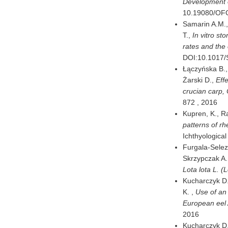
Development o
10.19080/OF
Samarin A.M., 
T.,
In vitro st
rates and the 
DOI:10.1017
Łączyńska B., 
Żarski D.,
Eff
crucian carp,
872 ,
2016
Kupren, K., Ra
patterns of r
Ichthyologica
Furgala-Selez
Skrzypczak A.
Lota lota L. (
Kucharczyk D. 
K. ,
Use of an
European eel A
2016
Kucharczyk D.