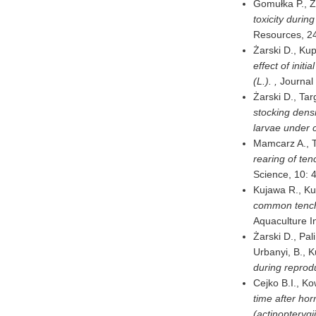
Gomułka P., Ża
toxicity durin
Resources, 24
Żarski D., Ku
effect of init
(L.). ,
Journal 
Żarski D., Tar
stocking densi
larvae under c
Mamcarz A., T
rearing of ten
Science, 10: 4
Kujawa R., Ku
common tench 
Aquaculture In
Żarski D., Pal
Urbanyi, B., K
during reprodu
Cejko B.I., Ko
time after ho
(actinopterygi