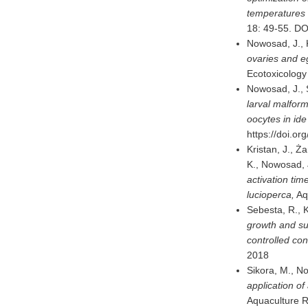
temperatures 
18: 49-55. D
Nowosad, J., 
ovaries and e
Ecotoxicology
Nowosad, J., 
larval malform
oocytes in ide
https://doi.o
Kristan, J., Ż
K., Nowosad, J
activation tim
lucioperca,
Aq
Sebesta, R., K
growth and su
controlled con
2018
Sikora, M., N
application o
Aquaculture R