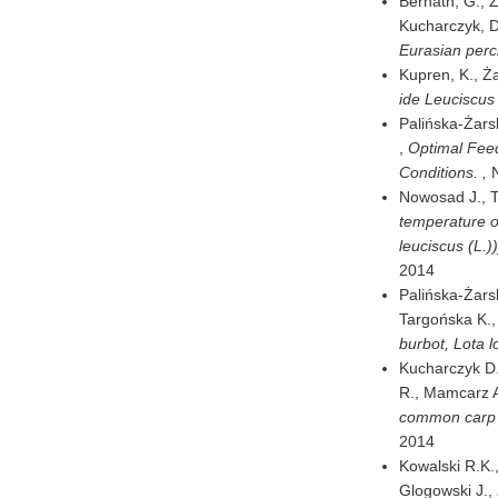
Bernáth, G., Ża
Kucharczyk, D.
Eurasian perch
Kupren, K., Ża
ide Leuciscus
Palińska-Żarsk
,
Optimal Feed
Conditions. ,
Nowosad J., T
temperature on
leuciscus (L.)
2014
Palińska-Żarsk
Targońska K.,
burbot, Lota l
Kucharczyk D.
R., Mamcarz A
common carp 
2014
Kowalski R.K.,
Glogowski J.,