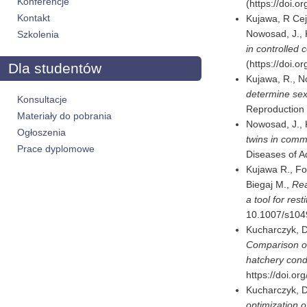
Konferencje
(https://doi.o
Kontakt
Kujawa, R Cejk
Nowosad, J., 
Szkolenia
in controlled 
(https://doi.o
Dla studentów
Kujawa, R., No
determine sex 
Konsultacje
Reproduction 
Materiały do pobrania
Nowosad, J., 
Ogłoszenia
twins in comm
Prace dyplomowe
Diseases of A
Kujawa R., Fo
Biegaj M.,
Rea
a tool for res
10.1007/s104
Kucharczyk, D.
Comparison of
hatchery condi
https://doi.or
Kucharczyk, D.
optimization o