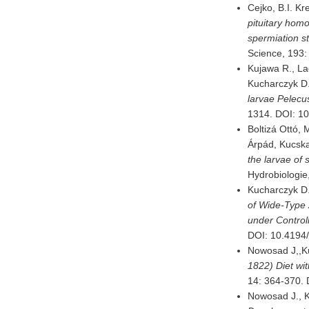
Cejko, B.I. Kr
pituitary hom
spermiation st
Science, 193:
Kujawa R., La
Kucharczyk D.
larvae Pelecus
1314. DOI: 10
Boltizá Ottó,
Árpád, Kucska
the larvae of 
Hydrobiologie
Kucharczyk D.
of Wide-Type 
under Control
DOI: 10.4194
Nowosad J,,Ku
1822) Diet wi
14: 364-370. 
Nowosad J., K