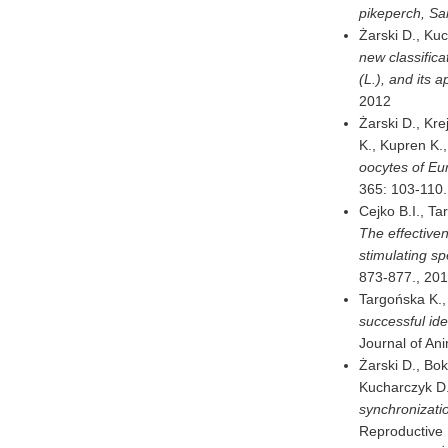
pikeperch, San
Żarski D., Kuc
new classifica
(L.), and its a
2012
Żarski D., Kre
K., Kupren K.
oocytes of Eur
365: 103-110.
Cejko B.I., Ta
The effective
stimulating sp
873-877.,
201
Targońska K., 
successful ide
Journal of An
Żarski D., Bok
Kucharczyk D.
synchronizatio
Reproductive 