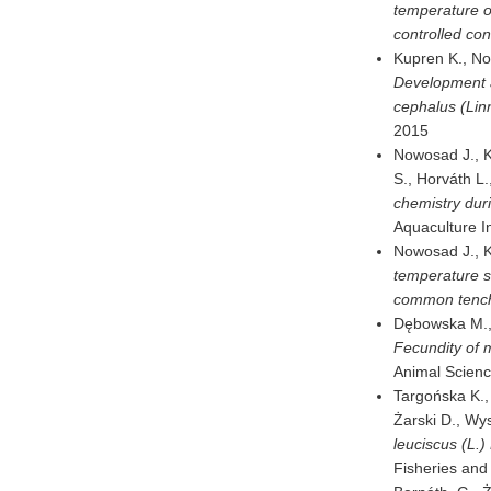
temperature on
controlled con
Kupren K., No
Development 
cephalus (Lin
2015
Nowosad J., K
S., Horváth L.,
chemistry duri
Aquaculture In
Nowosad J., K
temperature sh
common tench
Dębowska M., 
Fecundity of m
Animal Scienc
Targońska K.,
Żarski D., Wy
leuciscus (L.)
Fisheries and