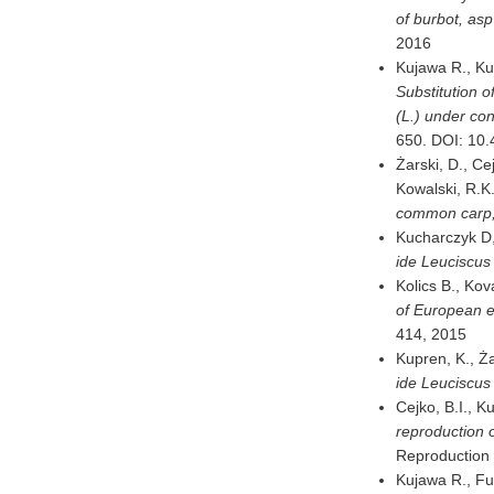
of burbot, asp
2016
Kujawa R., Ku
Substitution of
(L.) under con
650. DOI: 10
Żarski, D., Ce
Kowalski, R.K
common carp, 
Kucharczyk D
ide Leuciscus 
Kolics B., Kov
of European e
414,
2015
Kupren, K., Ża
ide Leuciscus
Cejko, B.I., K
reproduction o
Reproduction 
Kujawa R., Fu