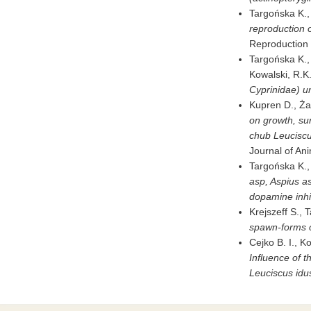
Targońska K.,
reproduction o
Reproduction 
Targońska K., 
Kowalski, R.K
Cyprinidae) un
Kupren D., Żar
on growth, sur
chub Leuciscus
Journal of Ani
Targońska K.,
asp, Aspius a
dopamine inhib
Krejszeff S., 
spawn-forms o
Cejko B. I., K
Influence of t
Leuciscus idus