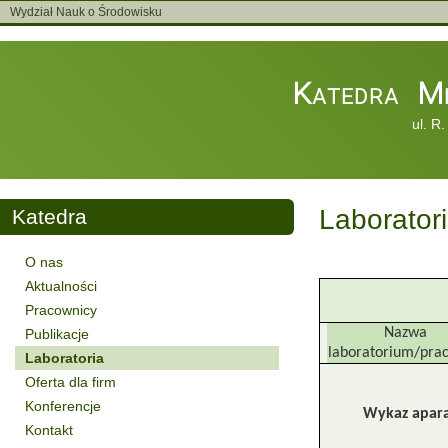
Wydział Nauk o Środowisku
Katedra Mi
ul. R
Laborator
Katedra
O nas
Aktualności
Pracownicy
Nazwa
Publikacje
laboratorium/pra
Laboratoria
Oferta dla firm
Konferencje
Wykaz apara
Kontakt